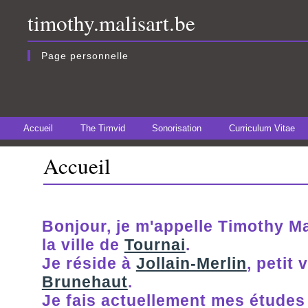
timothy.malisart.be
Page personnelle
Accueil
The Timvid
Sonorisation
Curriculum Vitae
Accueil
Bonjour, je m'appelle Timothy Mal
la ville de
Tournai
.
Je réside à
Jollain-Merlin
, petit
Brunehaut
.
Je fais actuellement mes études